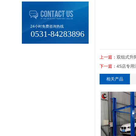
24小时免费咨询热线
0531-84283896
上一篇：
双组式升
下一篇：
4S店专
相关产品