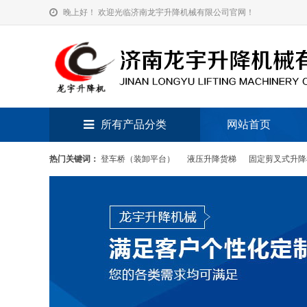
晚上好！ 欢迎光临济南龙宇升降机械有限公司官网！
所有产品分类
网站首页
热门关键词：
登车桥（装卸平台）
液压升降货梯
固定剪叉式升降