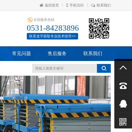
返回首页
手机访问
联系我们

全国服务热线
0531-84283896
联系龙宇获取专业技术指导>>
常见问题
售后服务
联系我们



